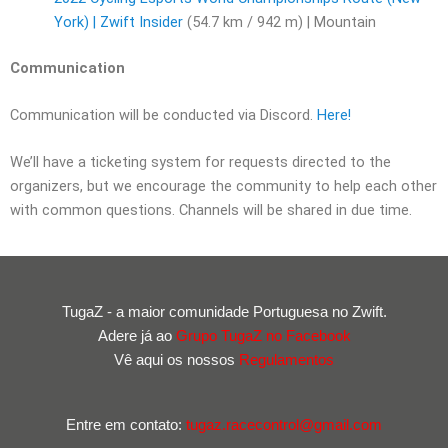
York) | Zwift Insider
(54.7 km / 942 m) | Mountain
Communication
Communication will be conducted via Discord.
Here!
We’ll have a ticketing system for requests directed to the
organizers, but we encourage the community to help each other
with common questions. Channels will be shared in due time.
TugaZ - a maior comunidade Portuguesa no Zwift.
Adere já ao
Grupo TugaZ no Facebook
Vê aqui os nossos
Regulamentos
Entre em contato:
tugaz.racecontrol@gmail.com