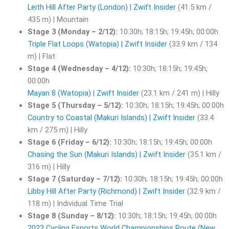
Leith Hill After Party (London) | Zwift Insider
(41.5 km /
435 m) | Mountain
Stage 3 (Monday – 2/12):
10:30h; 18:15h; 19:45h; 00:00h
Triple Flat Loops (Watopia) | Zwift Insider
(33.9 km / 134
m) | Flat
Stage 4 (Wednesday – 4/12):
10:30h; 18:15h; 19:45h;
00:00h
Mayan 8 (Watopia) | Zwift Insider
(23.1 km / 241 m) | Hilly
Stage 5 (Thursday – 5/12):
10:30h; 18:15h; 19:45h; 00:00h
Country to Coastal (Makuri Islands) | Zwift Insider
(33.4
km / 275 m) | Hilly
Stage 6 (Friday – 6/12):
10:30h; 18:15h; 19:45h; 00:00h
Chasing the Sun (Makuri Islands) | Zwift Insider
(35.1 km /
316 m) | Hilly
Stage 7 (Saturday – 7/12):
10:30h; 18:15h; 19:45h; 00:00h
Libby Hill After Party (Richmond) | Zwift Insider
(32.9 km /
118 m) | Individual Time Trial
Stage 8 (Sunday – 8/12):
10:30h; 18:15h; 19:45h; 00:00h
2022 Cycling Esports World Championships Route (New