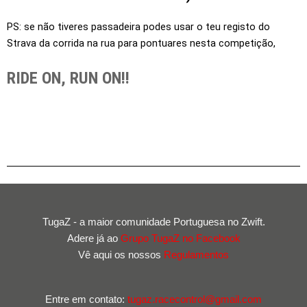
PS: se não tiveres passadeira podes usar o teu registo do
Strava da corrida na rua para pontuares nesta competição,
RIDE ON, RUN ON!!
TugaZ - a maior comunidade Portuguesa no Zwift.
Adere já ao
Grupo TugaZ no Facebook
Vê aqui os nossos
Regulamentos
Entre em contato:
tugaz.racecontrol@gmail.com