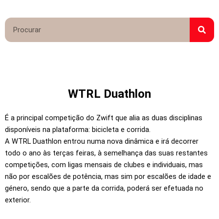
P
r
o
c
u
r
WTRL Duathlon
a
r
É a principal competição do Zwift que alia as duas disciplinas
disponíveis na plataforma: bicicleta e corrida.
A WTRL Duathlon entrou numa nova dinâmica e irá decorrer
todo o ano às terças feiras, à semelhança das suas restantes
competições, com ligas mensais de clubes e individuais, mas
não por escalões de potência, mas sim por escalões de idade e
género, sendo que a parte da corrida, poderá ser efetuada no
exterior.