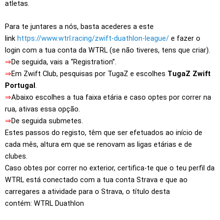
atletas.
Para te juntares a nós, basta acederes a este
link
https://www.wtrl.racing/zwift-duathlon-league/
e fazer o
login com a tua conta da WTRL (se não tiveres, tens que criar).
⇒
De seguida, vais a “Registration”.
⇒
Em Zwift Club, pesquisas por TugaZ e escolhes
TugaZ Zwift
Portugal
.
⇒
Abaixo escolhes a tua faixa etária e caso optes por correr na
rua, ativas essa opção.
⇒
De seguida submetes.
Estes passos do registo, têm que ser efetuados ao início de
cada mês, altura em que se renovam as ligas etárias e de
clubes.
Caso obtes por correr no exterior, certifica-te que o teu perfil da
WTRL está conectado com a tua conta Strava e que ao
carregares a atividade para o Strava, o título desta
contém: WTRL Duathlon